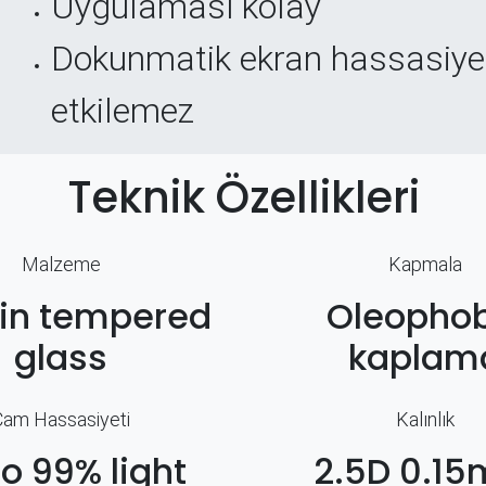
Uygulaması kolay
Dokunmatik ekran hassasiyet
etkilemez
Teknik Özellikleri
Malzeme
Kapmala
hin tempered
Oleophob
glass
kaplam
Cam Hassasiyeti
Kalınlık
to 99% light
2.5D 0.1