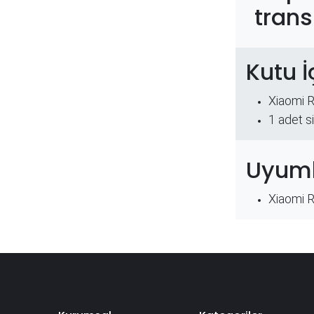
trans
Kutu İ
Xiaomi 
​1 adet s
Uyuml
Xiaomi 