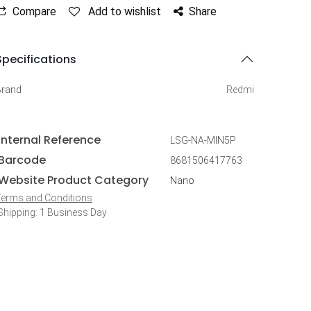
Compare
Add to wishlist
Share
Specifications
Brand
Redmi
Internal Reference
LSG-NA-MIN5P
Barcode
8681506417763
Website Product Category
Nano
erms and Conditions
hipping: 1 Business Day