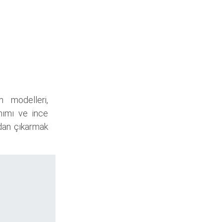
m modelleri,
anımı ve ince
ndan çıkarmak