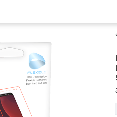
NEW
Online Ürün Fırsatları
Ürün Doğrulama!
Online Bayilik
K