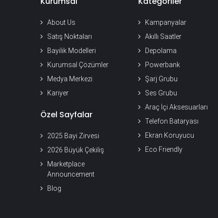
Kurumsal
Kategoriler
About Us
Kampanyalar
Satış Noktaları
Akıllı Saatler
Bayilik Modelleri
Depolama
Kurumsal Çözümler
Powerbank
Medya Merkezi
Şarj Grubu
Kariyer
Ses Grubu
Araç İçi Aksesuarları
Özel Sayfalar
Telefon Bataryası
Ekran Koruyucu
2025 Bayi Zirvesi
Eco Friendly
2026 Büyük Çekiliş
Marketplace
Announcement
Blog