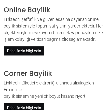
Online Bayilik
Linktech, şeffaflık ve güven esasına dayanan online
bayilik sistemiyle toptan satışlarını yürütmektedir. Her
ölçekten işletmeye uygun bu esnek yapı, bayilerimize
işlem kolaylığı ve ticari bağımsızlık sağlamaktadır.
Daha fazla bilgi edin
Corner Bayilik
Linktech, tüketici elektroniği alanında alışılagelen
Franchise
bayilik sistemine yeni bir boyut kazandırıyor!
Daha fazla bilgi edin