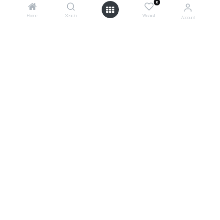
0
Home
Search
Wishlist
Account
0
Linktech'e sorun
0850 340 88 88
Çağrı Merkezi