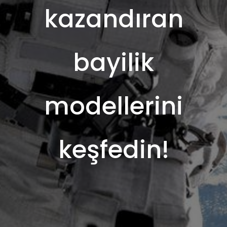
kazandıran
bayilik
modellerini
keşfedin!