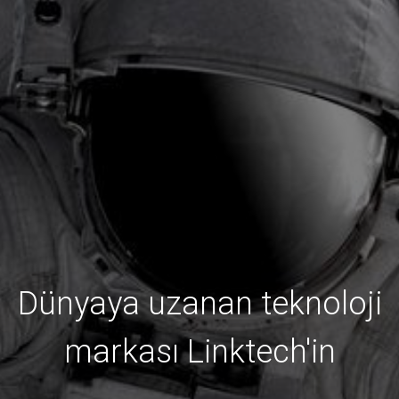
Dünyaya uzanan teknoloji
markası Linktech'in