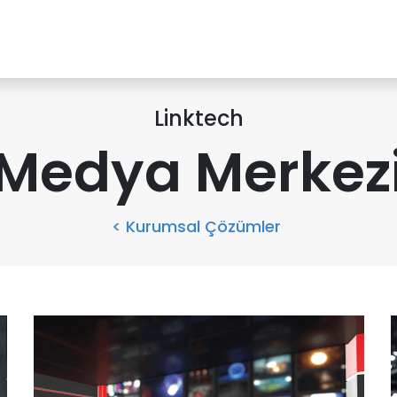
NEW
Online Ürün Fırsatları
Ürün Doğrulama!
Online Bayilik
K
Linktech
Medya Merkez
< Kurumsal Çözümler