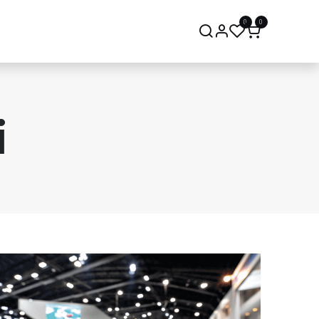
0
0
onsept Mağaza
Bize Ulaşın
i