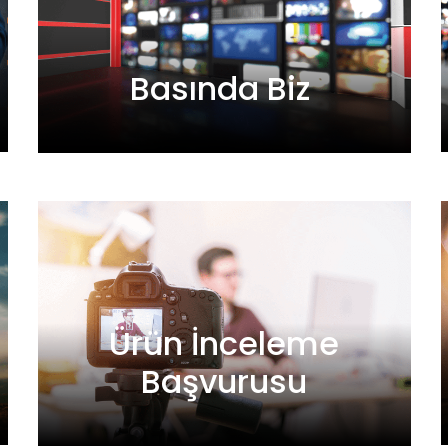
Basında Biz
Ürün İnceleme
Başvurusu