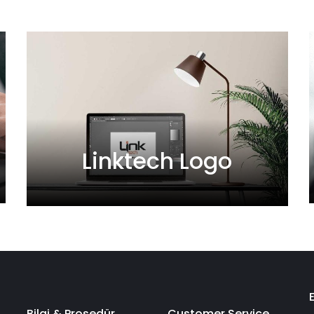
Linktech Logo
Bilgi & Prosedür
Customer Service