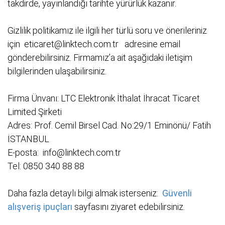
takdirde, yayınlandığı tarihte yürürlük kazanır.
Gizlilik politikamız ile ilgili her türlü soru ve önerileriniz
için
eticaret@linktech.com.tr
adresine email
gönderebilirsiniz. Firmamız’a ait aşağıdaki iletişim
bilgilerinden ulaşabilirsiniz.
Firma Ünvanı: LTC Elektronik İthalat İhracat Ticaret
Limited Şirketi
Adres: Prof. Cemil Birsel Cad. No:29/1 Eminönü/ Fatih
İSTANBUL
E-posta:
info@linktech.com.tr
Tel: 0850 340 88 88
Daha fazla detaylı bilgi almak isterseniz:
Güvenli
alışveriş ipuçları
sayfasını ziyaret edebilirsiniz.