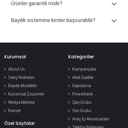
16:00'a kadar tamamlanan siparişleriniz aynı gün
Ürünler garantili midir?
işleme alınır ve teslimat bölgenize göre planlanır.
Bayilik sistemine kimler başvurabilir?
Kurumsal
Kategoriler
About Us
Kampanyalar
Satış Noktaları
Akıllı Saatler
Bayilik Modelleri
Depolama
Kurumsal Çözümler
Powerbank
Medya Merkezi
Şarj Grubu
Kariyer
Ses Grubu
Araç İçi Aksesuarları
Özel Sayfalar
Telefon Bataryası