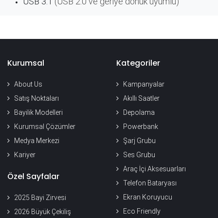
USB 3.1
(USB 2.0 ve geriye dönük uyumlu)
Kurumsal
Kategoriler
About Us
Kampanyalar
Satış Noktaları
Akıllı Saatler
Bayilik Modelleri
Depolama
Kurumsal Çözümler
Powerbank
Medya Merkezi
Şarj Grubu
Kariyer
Ses Grubu
Araç İçi Aksesuarları
Özel Sayfalar
Telefon Bataryası
Ekran Koruyucu
2025 Bayi Zirvesi
Eco Friendly
2026 Büyük Çekiliş