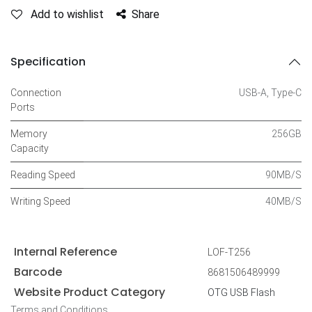
Add to wishlist
Share
Specification
Connection
USB-A
,
Type-C
Ports
Memory
256GB
Capacity
Reading Speed
90MB/S
Writing Speed
40MB/S
Internal Reference
LOF-T256
Barcode
8681506489999
Website Product Category
OTG USB Flash
Terms and Conditions