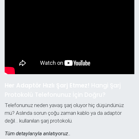
Her Adaptör Hızlı Şarj Etmez!
Hangi Şarj
Protokolü Telefonunuz İçin Doğru?
Telefonunuz neden yavaş şarj oluyor hiç düşündünüz
mü? Aslında sorun çoğu zaman kablo ya da adaptör
değil… kullanılan şarj protokolü.
Tüm detaylarıyla anlatıyoruz..