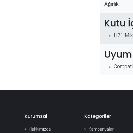
Ağırlık
Kutu İ
H71 Mikr
Uyuml
Compatib
Kurumsal
Kategoriler
Hakkımızda
Kampanyalar