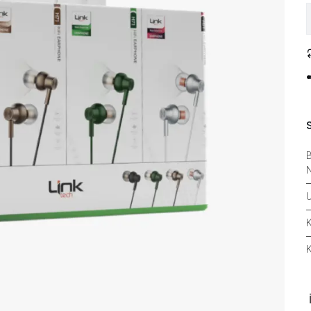
B
N
U
K
K