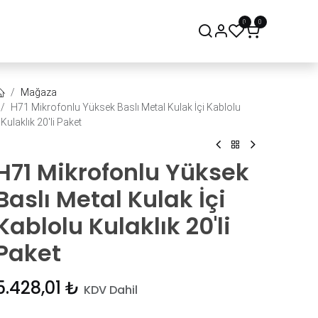
0
0
onsept Mağaza
Bize Ulaşın
Mağaza
H71 Mikrofonlu Yüksek Baslı Metal Kulak İçi Kablolu
Kulaklık 20'li Paket
H71 Mikrofonlu Yüksek
Baslı Metal Kulak İçi
Kablolu Kulaklık 20'li
Paket
5.428,01
₺
KDV Dahil