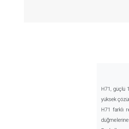
H71, güçlü 1
yüksek çözün
H71 farklı r
düğmelerine 