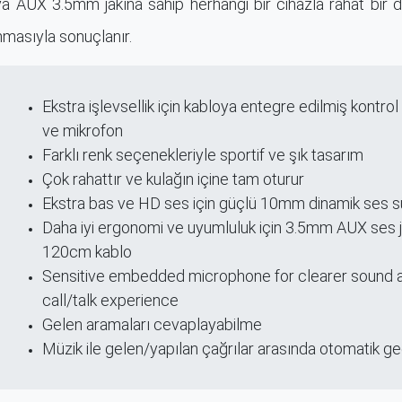
ıya AUX 3.5mm jakına sahip herhangi bir cihazla rahat bir 
masıyla sonuçlanır.
Ekstra işlevsellik için kabloya entegre edilmiş kontro
ri
ve mikrofon
Farklı renk seçenekleriyle sportif ve şık tasarım
Çok rahattır ve kulağın içine tam oturur
Ekstra bas ve HD ses için güçlü 10mm dinamik ses 
Daha iyi ergonomi ve uyumluluk için 3.5mm AUX ses j
120cm kablo
Sensitive embedded microphone for clearer sound 
call/talk experience
Gelen aramaları cevaplayabilme
Müzik ile gelen/yapılan çağrılar arasında otomatik ge