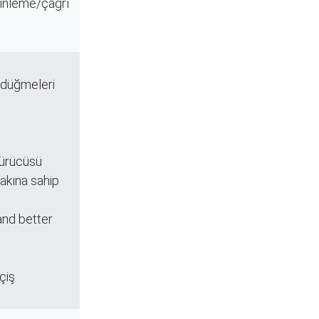
dinleme/çağrı
l düğmeleri
sürücüsü
akına sahip
and better
çiş