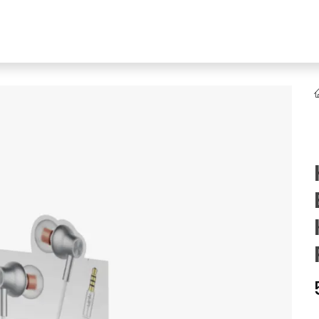
YENI
ar
Online Ürün Fırsatları
Ürün Doğrulama
B2B Bayilik
K