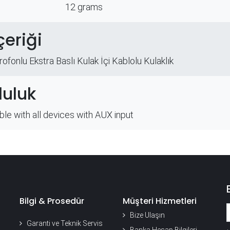
12 grams
çeriği
ofonlu Ekstra Baslı Kulak İçi Kablolu Kulaklık
uluk
le with all devices with AUX input
Bilgi & Prosedür
Müşteri Hizmetleri
Bize Ulaşın
Garanti ve Teknik Servis
Banka Hesap Bilgileri