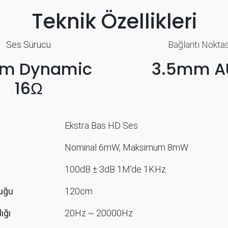
Teknik Özellikleri
Ses Sürücü
Bağlantı Noktas
m Dynamic
3.5mm A
16Ω
Ekstra Bas HD Ses
Nominal 6mW, Maksimum 8mW
100dB ± 3dB 1M'de 1KHz
uğu
120cm
ığı
20Hz ~ 20000Hz