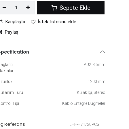
Sepete Ekle
Karşılaştır
İstek listesine ekle
Paylaş
Specification
ağlantı
AUX 3.5mm
oktaları
zunluk
1200 mm
ullanım Türü
Kulak İçi
,
Stereo
ontrol Tipi
Kablo Entegre Düğmeler
İç Referans
LHF-H71/20PCS