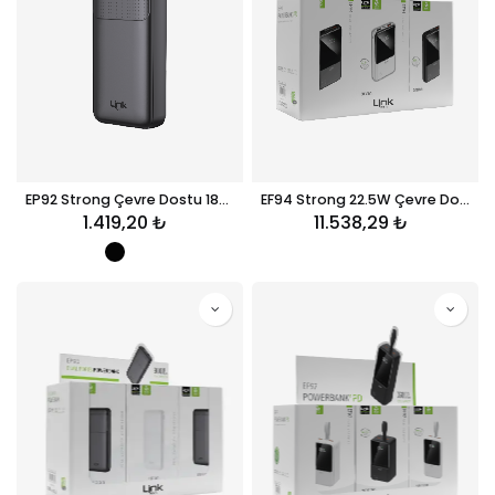
EP92 Strong Çevre Dostu 18000mAh Powerbank
EF94 Strong 22.5W Çevre Dostu 9000mAh Powerbank 12'li Paket
1.419,20
₺
11.538,29
₺