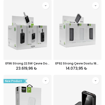
EF96 Strong 22.5W Çevre Dostu 27000mAh Powerbank 12'li Paket
EP92 Strong Çevre Dostu 18000mAh Powerbank 12'li Paket
23.619,96
₺
14.073,95
₺
New Product