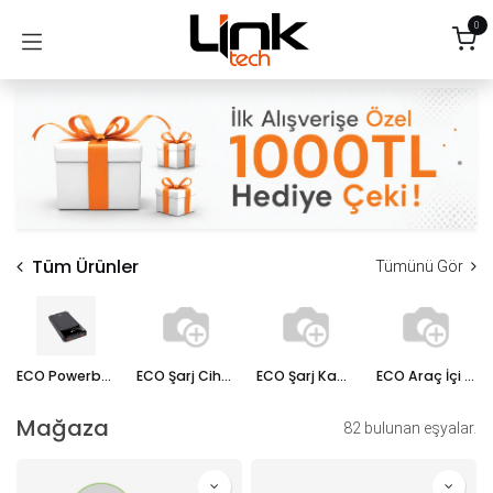
İçereği Atla
0
Tüm Ürünler
Tümünü Gör
ECO Powerbanklar
ECO Şarj Cihazları
ECO Şarj Kablosu
ECO Araç İçi Şarj Cihazı
Mağaza
82 bulunan eşyalar.