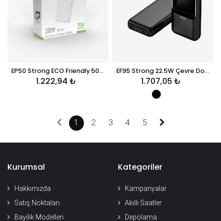
EP50 Strong ECO Friendly 5000 mAh 15W Wireless Powerbank
EF95 Strong 22.5W Çevre Dostu 18000mAh Powerbank
1.222,94
₺
1.707,05
₺
1
2
3
4
5
Kurumsal
Kategoriler
Hakkımızda
Kampanyalar
Satış Noktaları
Akıllı Saatler
Bayilik Modelleri
Depolama