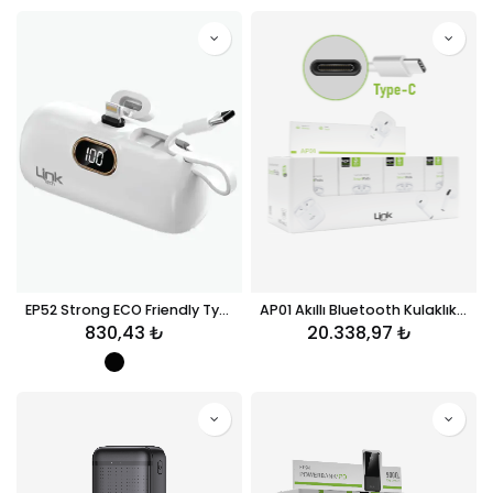
EP52 Strong ECO Friendly Type-C Port 4800 mAh Powerbank
AP01 Akıllı Bluetooth Kulaklık / Type-C (20'li Paket)
830,43
₺
20.338,97
₺