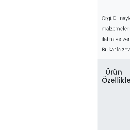
Örgülü naylo
malzemelerin
iletimi ve v
Bu kablo zevk
Ürün
Özellikle