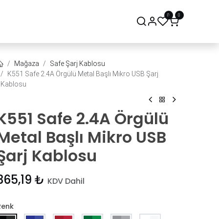
0
0
onsept Mağaza
Bize Ulaşın
Mağaza
Safe Şarj Kablosu
K551 Safe 2.4A Örgülü Metal Başlı Mikro USB Şarj
Kablosu
K551 Safe 2.4A Örgülü
Metal Başlı Mikro USB
Şarj Kablosu
365,19
₺
KDV Dahil
Renk