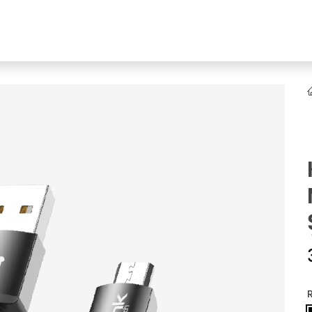
YENI
ar
Online Ürün Fırsatları
Ürün Doğrulama
B2B Bayilik
K