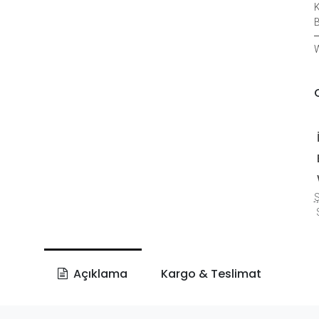
K
B
W
Ş
S
Açıklama
Kargo & Teslimat