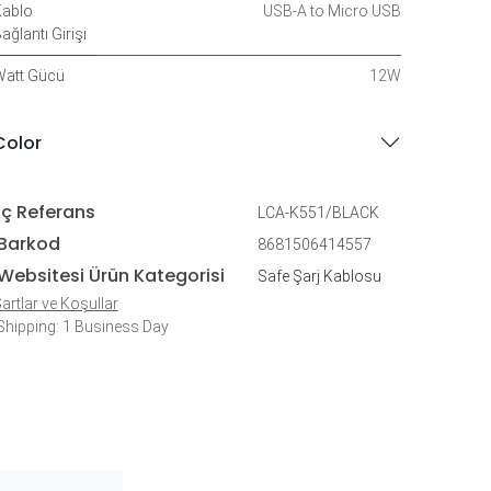
ablo
USB-A to Micro USB
ağlantı Girişi
att Gücü
12W
Color
İç Referans
LCA-K551/BLACK
Barkod
8681506414557
Websitesi Ürün Kategorisi
Safe Şarj Kablosu
artlar ve Koşullar
hipping: 1 Business Day