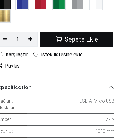
Sepete Ekle
Karşılaştır
İstek listesine ekle
Paylaş
Specification
ağlantı
USB-A
,
Mikro USB
oktaları
Amper
2.4A
zunluk
1000 mm