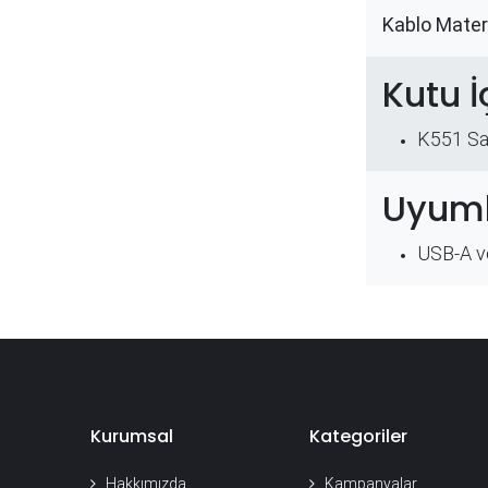
​Kablo Mater
Kutu İ
K551 Sa
Uyuml
USB-A ve
Kurumsal
Kategoriler
Hakkımızda
Kampanyalar