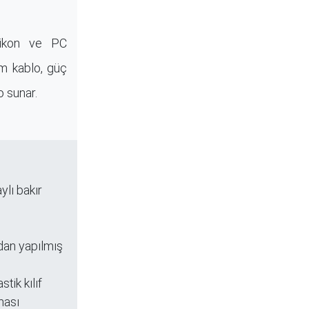
silikon ve PC
cm kablo, güç
o sunar.
ylı bakır
dan yapılmış
tik kılıf
uması