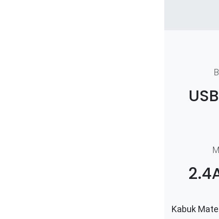
B
USB
M
2.4
Kabuk Mater