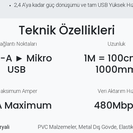
2,4 A’ya kadar güç dönüşümü ve tam USB Yüksek Hı
Teknik Özellikleri
ağlantı Noktaları​
Uzunluk
-A ► Mikro
1M = 100c
USB
1000m
aksimum Amper
Veri Aktarım Hız
A Maximum
480Mbp
yali
PVC Malzemeler, Metal Dış Gövde, Elastik 