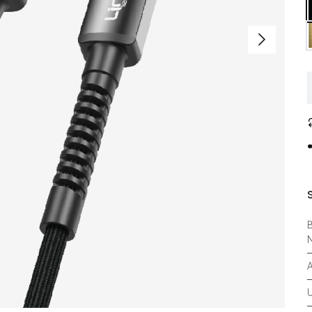
B
N
U