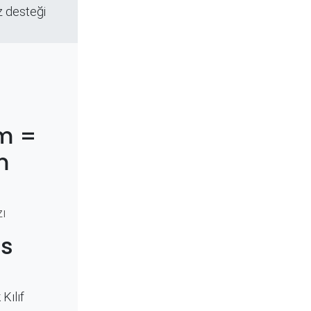
z desteği
m =
m
ı​
s
Kılıf