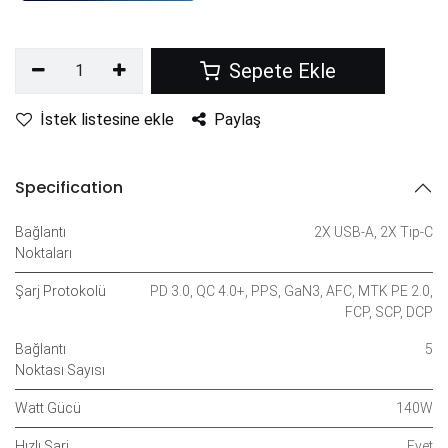
Sepete Ekle
İstek listesine ekle
Paylaş
Specification
Bağlantı
2X USB-A
,
2X Tip-C
Noktaları
Şarj Protokolü
PD 3.0
,
QC 4.0+
,
PPS
,
GaN3
,
AFC
,
MTK PE 2.0
,
FCP
,
SCP
,
DCP
Bağlantı
5
Noktası Sayısı
Watt Gücü
140W
Hızlı Şarj
Evet