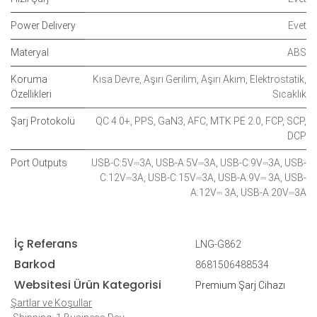
Power Delivery
Evet
Materyal
ABS
Koruma
Kısa Devre
,
Aşırı Gerilim
,
Aşırı Akım
,
Elektrostatik
,
Özellikleri
Sıcaklık
Şarj Protokolü
QC 4.0+
,
PPS
,
GaN3
,
AFC
,
MTK PE 2.0
,
FCP
,
SCP
,
DCP
Port Outputs
USB-C:5V⎓3A
,
USB-A:5V⎓3A
,
USB-C:9V⎓3A
,
USB-
C:12V⎓3A
,
USB-C:15V⎓3A
,
USB-A:9V⎓ 3A
,
USB-
A:12V⎓ 3A
,
USB-A:20V⎓3A
İç Referans
LNG-G862
Barkod
8681506488534
Websitesi Ürün Kategorisi
Premium Şarj Cihazı
Şartlar ve Koşullar