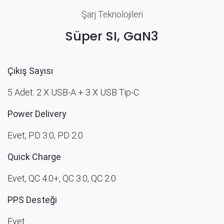
Şarj Teknolojileri
Süper SI, GaN3
Çıkış Sayısı
5 Adet: 2 X USB-A + 3 X USB Tip-C
Power Delivery
Evet, PD 3.0, PD 2.0
Quick Charge
Evet, QC 4.0+, QC 3.0, QC 2.0
PPS Desteği
Evet