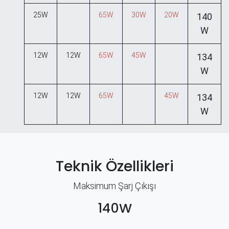
25W
65W
30W
20W
140
W
12W
12W
65W
45W
134
W
12W
12W
65W
45W
134
W
Teknik Özellikleri
Maksimum Şarj Çıkışı
140W