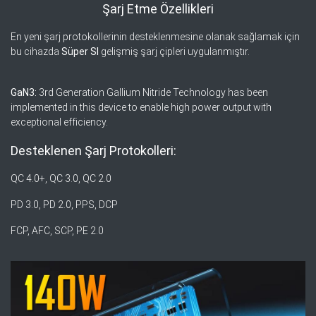
Şarj Etme Özellikleri
En yeni şarj protokollerinin desteklenmesine olanak sağlamak için
bu cihazda
Süper SI
gelişmiş şarj çipleri uygulanmıştır.
GaN3:
3rd Generation Gallium Nitride Technology has been
implemented in this device to enable high power output with
exceptional efficiency.
Desteklenen Şarj Protokolleri:
QC 4.0+, QC 3.0, QC 2.0
PD 3.0, PD 2.0, PPS, DCP
FCP, AFC, SCP, PE 2.0