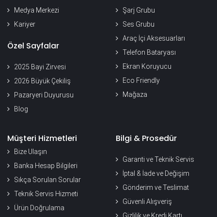
Medya Merkezi
Şarj Grubu
Kariyer
Ses Grubu
Araç İçi Aksesuarları
Özel Sayfalar
Telefon Bataryası
Ekran Koruyucu
2025 Bayi Zirvesi
Eco Friendly
2026 Büyük Çekiliş
Mağaza
Pazaryeri Duyurusu
Blog
Müşteri Hizmetleri
Bilgi & Prosedür
Bize Ulaşın
Garanti ve Teknik Servis
Banka Hesap Bilgileri
İptal & İade ve Değişim
Sıkça Sorulan Sorular
Gönderim ve Teslimat
Teknik Servis Hizmeti
Güvenli Alışveriş
Ürün Doğrulama
Gizlilik ve Kredi Kartı