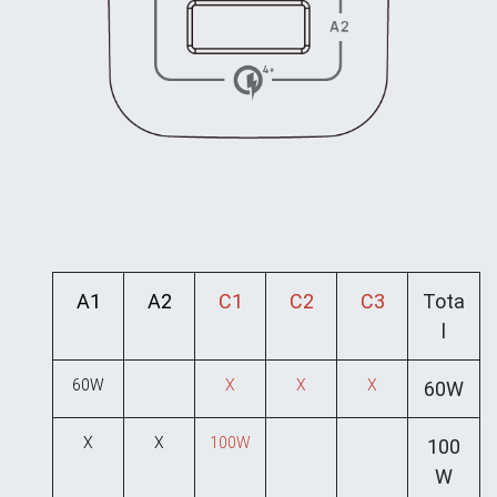
A1
A2
C1
C2
C3
Tota
l
60W
X
X
X
60W
X
X
100W
100
W