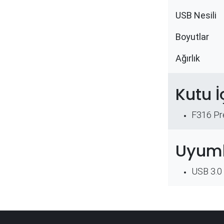
USB Nesili
Boyutlar
Ağırlık
Kutu İ
F316 Pr
Uyuml
USB 3.0 