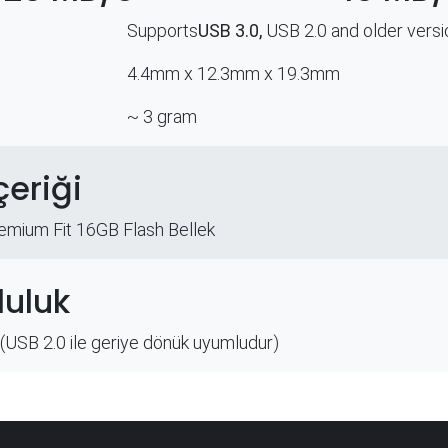
Supports
USB 3.0,
USB 2.0 and older versi
4.4mm x 12.3mm x 19.3mm
~ 3 gram​
çeriği
emium Fit 16GB Flash Bellek
uluk
(USB 2.0 ile geriye dönük uyumludur)