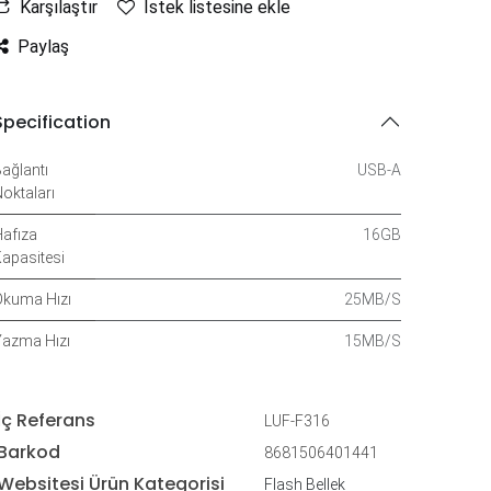
Karşılaştır
İstek listesine ekle
Paylaş
Specification
ağlantı
USB-A
oktaları
afıza
16GB
apasitesi
kuma Hızı
25MB/S
azma Hızı
15MB/S
İç Referans
LUF-F316
Barkod
8681506401441
Websitesi Ürün Kategorisi
Flash Bellek