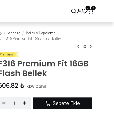
0
0
onsept Mağaza
Bize Ulaşın
Mağaza
Bellek & Depolama
F316 Premium Fit 16GB Flash Bellek
Premium
F316 Premium Fit 16GB
Flash Bellek
606,82
₺
KDV Dahil
Sepete Ekle