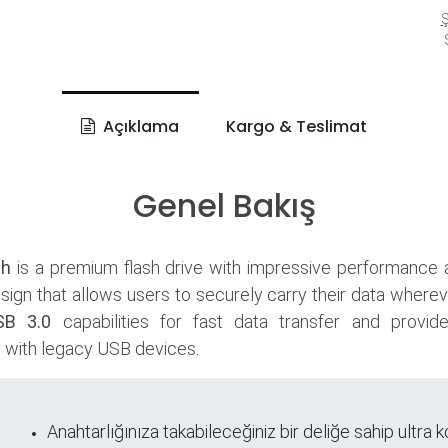
Ş
S
Açıklama
Kargo & Teslimat
Genel Bakış
sh
is a premium flash drive with impressive performance
ign that allows users to securely carry their data whereve
SB 3.0
capabilities for fast data transfer and provi
y with legacy USB devices.
Anahtarlığınıza takabileceğiniz bir deliğe sahip ultra