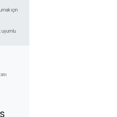
rumak için
k uyumlu
tası
/S