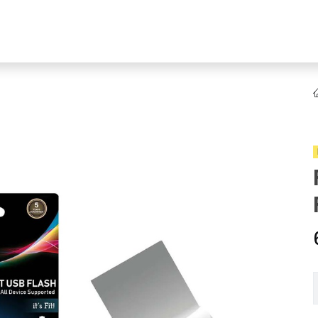
YENI
ar
Online Ürün Fırsatları
Ürün Doğrulama
B2B Bayilik
K