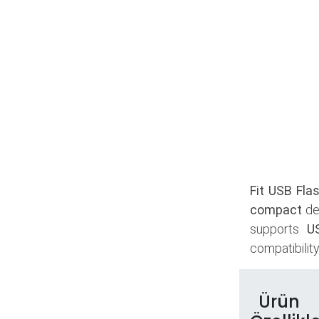
Fit USB Fla
compact
des
supports
U
compatibilit
Ürün