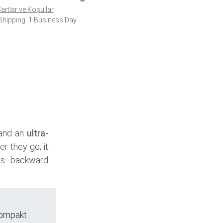
artlar ve Koşullar
hipping: 1 Business Day
 and an
ultra-
r they go; it
des backward
 kompakt