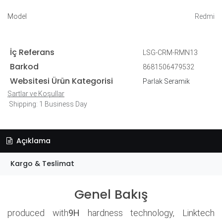
Model
Redmi
İç Referans
LSG-CRM-RMN13
Barkod
8681506479532
Websitesi Ürün Kategorisi
Parlak Seramik
Şartlar ve Koşullar
Shipping: 1 Business Day
Açıklama
Kargo & Teslimat
Genel Bakış
produced with
9H
hardness technology, Linktech