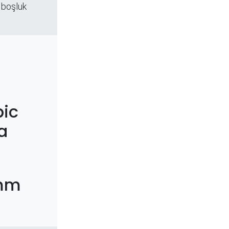
 boşluk
ic
a
3mm