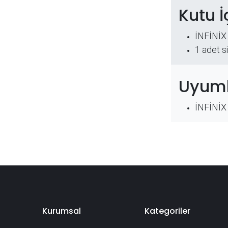
Kutu İ
İNFİNİX
​1 adet s
Uyuml
İNFİNİX
Kurumsal
Kategoriler