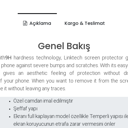
Açıklama
Kargo & Teslimat
Genel Bakış
th
9H
hardness technology, Linktech screen protector 
 phone against severe bumps and scratches. With its easy
it gives an aesthetic feeling of protection without di
f your phone. When you want to remove it from the scr
 it without leaving any traces.
Özel camdan imal edilmiştir
Şeffaf yapı
ri
​Ekranı full kaplayan model özellikle Temperli yapısı ile
ekran koruyucunun etrafa zarar vermesini önler