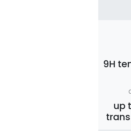
9H te
up 
trans