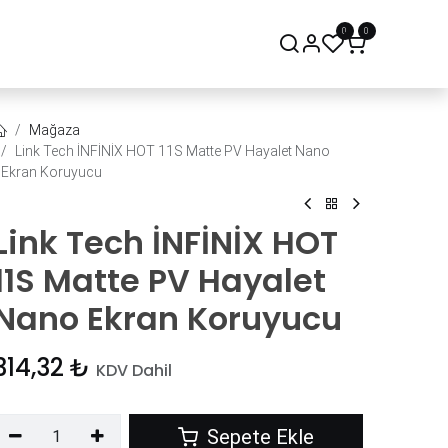
0
0
onsept Mağaza
Bize Ulaşın
Mağaza
Link Tech İNFİNİX HOT 11S Matte PV Hayalet Nano
Ekran Koruyucu
Link Tech İNFİNİX HOT
11S Matte PV Hayalet
Nano Ekran Koruyucu
314,32
₺
KDV Dahil
Sepete Ekle