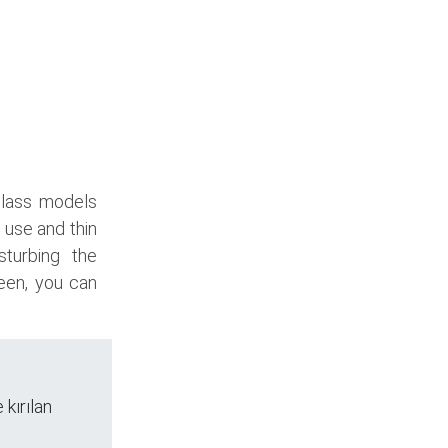
glass models
 use and thin
sturbing the
een, you can
 kırılan