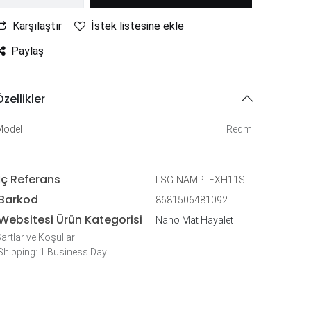
Karşılaştır
İstek listesine ekle
Paylaş
zellikler
Model
Redmi
İç Referans
LSG-NAMP-İFXH11S
Barkod
8681506481092
Websitesi Ürün Kategorisi
Nano Mat Hayalet
artlar ve Koşullar
hipping: 1 Business Day