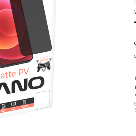
Ö
Ş
S