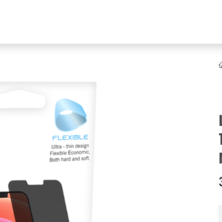
YENI
ar
Online Ürün Fırsatları
Ürün Doğrulama
B2B Bayilik
K