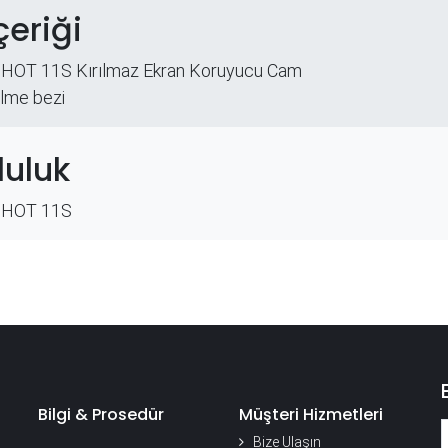
çeriği
 HOT 11S Kırılmaz Ekran Koruyucu Cam
ilme bezi
uluk
 HOT 11S
Bilgi & Prosedür
Müşteri Hizmetleri
Bize Ulaşın