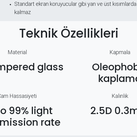
Standart ekran koruyucular gibi yan ve üst kısımlarda
kalmaz
Teknik Özellikleri
Material
Kapmala
mpered glass
Oleophob
kaplam
Cam Hassasiyeti
Kalınlık
to 99% light
2.5D 0.
mission rate