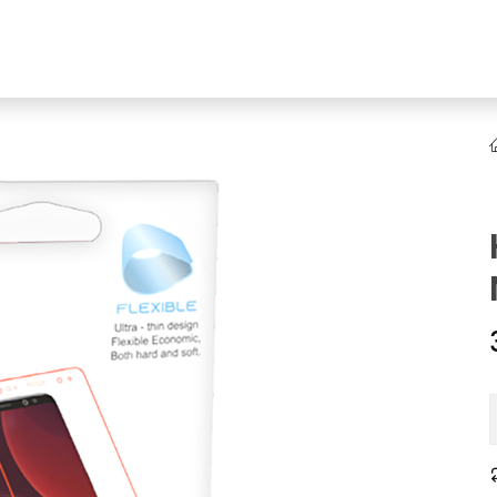
YENI
ar
Online Ürün Fırsatları
Ürün Doğrulama
B2B Bayilik
K