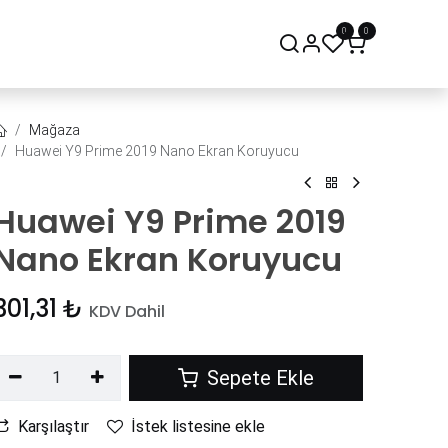
0
0
onsept Mağaza
Bize Ulaşın
Mağaza
Huawei Y9 Prime 2019 Nano Ekran Koruyucu
Huawei Y9 Prime 2019
Nano Ekran Koruyucu
301,31
₺
KDV Dahil
Sepete Ekle
Karşılaştır
İstek listesine ekle