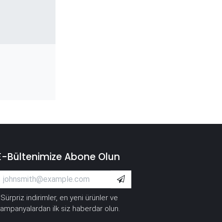
E-Bültenimize Abone Olun
Sürpriz indirimler, en yeni ürünler ve
*
ampanyalardan ilk siz haberdar olun.