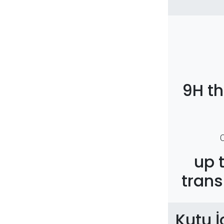
9H t
up 
trans
Kutu İ