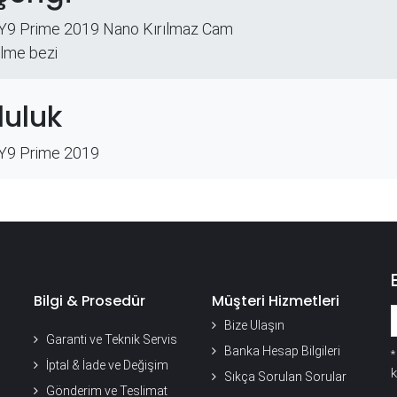
Y9 Prime 2019 Nano Kırılmaz Cam
ilme bezi
uluk
Y9 Prime 2019
Bilgi & Prosedür
Müşteri Hizmetleri
Bize Ulaşın
Garanti ve Teknik Servis
Banka Hesap Bilgileri
İptal & İade ve Değişim
k
Sıkça Sorulan Sorular
Gönderim ve Teslimat