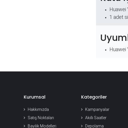
Huawei 
​1 adet s
Uyuml
Huawei 
Kurumsal
Kategoriler
Hakkımızda
Kampanyalar
Satış Noktaları
Akıllı Saatler
Bayilik Modelleri
Depolama