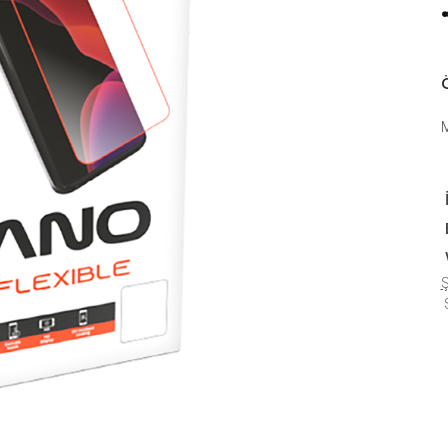
Ö
Ş
S