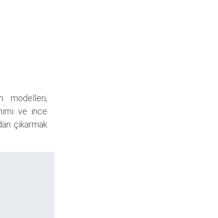
m modelleri,
anımı ve ince
ndan çıkarmak