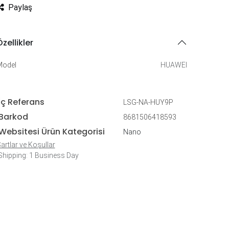
Paylaş
zellikler
Model
HUAWEI
İç Referans
LSG-NA-HUY9P
Barkod
8681506418593
Websitesi Ürün Kategorisi
Nano
artlar ve Koşullar
hipping: 1 Business Day