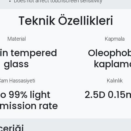
Does not affect touchscreen sensitivity
Teknik Özellikleri
Material
Kapmala
hin tempered
Oleophob
glass
kaplam
Cam Hassasiyeti
Kalınlık
to 99% light
2.5D 0.1
mission rate
çeriği