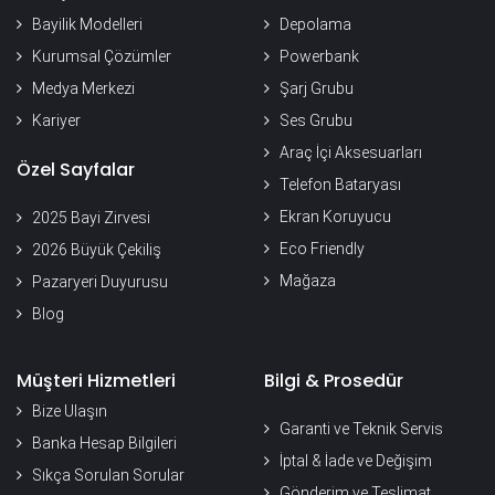
Bayilik Modelleri
Depolama
Kurumsal Çözümler
Powerbank
Medya Merkezi
Şarj Grubu
Kariyer
Ses Grubu
Araç İçi Aksesuarları
Özel Sayfalar
Telefon Bataryası
Ekran Koruyucu
2025 Bayi Zirvesi
Eco Friendly
2026 Büyük Çekiliş
Mağaza
Pazaryeri Duyurusu
Blog
Müşteri Hizmetleri
Bilgi & Prosedür
Bize Ulaşın
Garanti ve Teknik Servis
Banka Hesap Bilgileri
İptal & İade ve Değişim
Sıkça Sorulan Sorular
Gönderim ve Teslimat