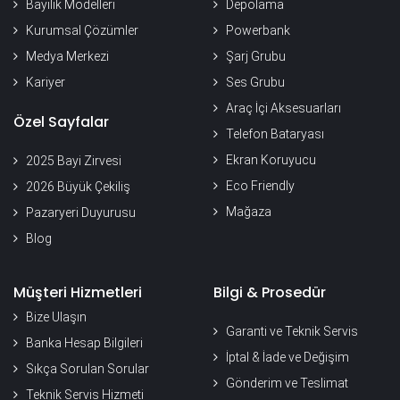
Bayilik Modelleri
Depolama
Kurumsal Çözümler
Powerbank
Medya Merkezi
Şarj Grubu
Kariyer
Ses Grubu
Araç İçi Aksesuarları
Özel Sayfalar
Telefon Bataryası
Ekran Koruyucu
2025 Bayi Zirvesi
Eco Friendly
2026 Büyük Çekiliş
Mağaza
Pazaryeri Duyurusu
Blog
Müşteri Hizmetleri
Bilgi & Prosedür
Bize Ulaşın
Garanti ve Teknik Servis
Banka Hesap Bilgileri
İptal & İade ve Değişim
Sıkça Sorulan Sorular
Gönderim ve Teslimat
Teknik Servis Hizmeti