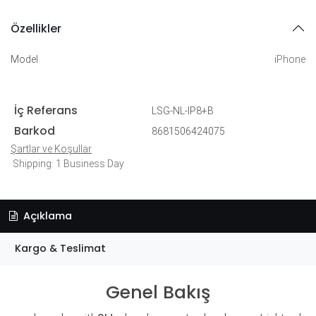
Özellikler
Model
iPhone
İç Referans
LSG-NL-IP8+B
Barkod
8681506424075
Şartlar ve Koşullar
Shipping: 1 Business Day
Açıklama
Kargo & Teslimat
Genel Bakış