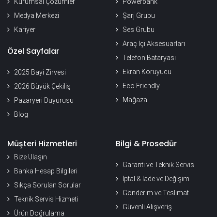
Kurumsal Çözümler
Powerbank
Medya Merkezi
Şarj Grubu
Kariyer
Ses Grubu
Araç İçi Aksesuarları
Özel Sayfalar
Telefon Bataryası
Ekran Koruyucu
2025 Bayi Zirvesi
Eco Friendly
2026 Büyük Çekiliş
Mağaza
Pazaryeri Duyurusu
Blog
Müşteri Hizmetleri
Bilgi & Prosedür
Bize Ulaşın
Garanti ve Teknik Servis
Banka Hesap Bilgileri
İptal & İade ve Değişim
Sıkça Sorulan Sorular
Gönderim ve Teslimat
Teknik Servis Hizmeti
Güvenli Alışveriş
Ürün Doğrulama