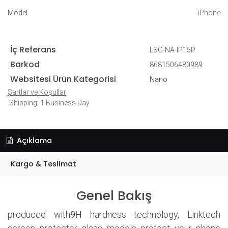
Model
iPhone
İç Referans
LSG-NA-IP15P
Barkod
8681506480989
Websitesi Ürün Kategorisi
Nano
Şartlar ve Koşullar
Shipping: 1 Business Day
Açıklama
Kargo & Teslimat
Genel Bakış
produced with
9H
hardness technology, Linktech