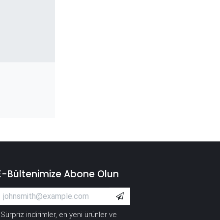
E-Bültenimize Abone Olun
Sürpriz indirimler, en yeni ürünler ve
*