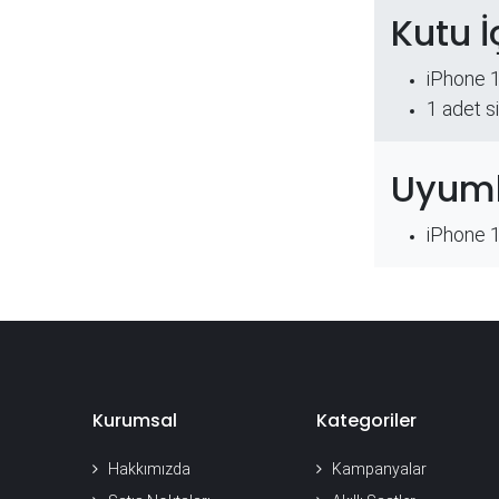
Kutu İ
iPhone 
​1 adet s
Uyuml
iPhone 
Kurumsal
Kategoriler
Hakkımızda
Kampanyalar