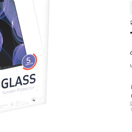
Ö
Ş
S