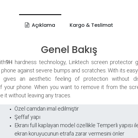
Açıklama
Kargo & Teslimat
Genel Bakış
th
9H
hardness technology, Linktech screen protector 
 phone against severe bumps and scratches. With its easy
it gives an aesthetic feeling of protection without di
f your phone. When you want to remove it from the scr
 it without leaving any traces.
Özel camdan imal edilmiştir
Şeffaf yapı
ri
​Ekranı full kaplayan model özellikle Temperli yapısı ile
ekran koruyucunun etrafa zarar vermesini önler