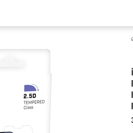
YENI
ar
Online Ürün Fırsatları
Ürün Doğrulama
B2B Bayilik
K