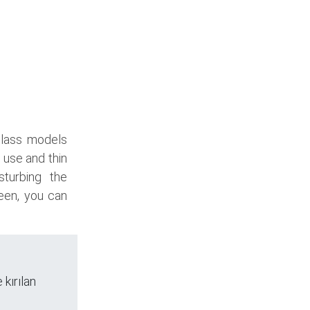
glass models
 use and thin
sturbing the
een, you can
 kırılan