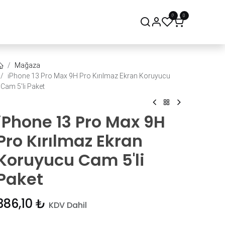
0
0
onsept Mağaza
Bize Ulaşın
Mağaza
iPhone 13 Pro Max 9H Pro Kırılmaz Ekran Koruyucu
Cam 5'li Paket
iPhone 13 Pro Max 9H
Pro Kırılmaz Ekran
Koruyucu Cam 5'li
Paket
386,10
₺
KDV Dahil