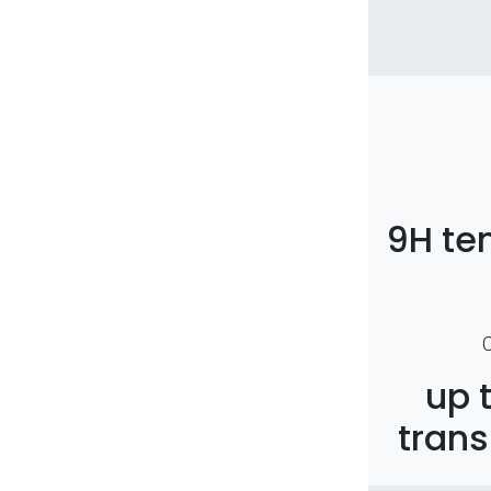
9H te
up 
trans