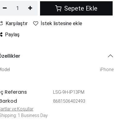
Sepete Ekle
Karşılaştır
İstek listesine ekle
Paylaş
zellikler
Model
iPhone
İç Referans
LSG-9H-IP13PM
Barkod
8681506402493
artlar ve Koşullar
hipping: 1 Business Day