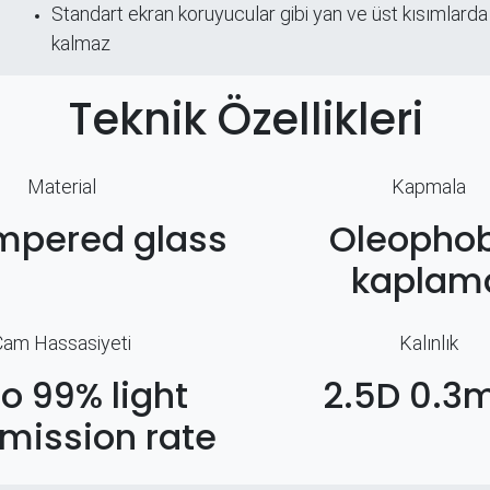
Standart ekran koruyucular gibi yan ve üst kısımlarda
kalmaz
Teknik Özellikleri
Material
Kapmala
mpered glass
Oleophob
kaplam
Cam Hassasiyeti
Kalınlık
to 99% light
2.5D 0.
mission rate