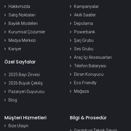
Hakkımızda
Kampanyalar
Satış Noktaları
Akıllı Saatler
Bayilik Modelleri
Depolama
Kurumsal Çözümler
Powerbank
Medya Merkezi
Şarj Grubu
Kariyer
Ses Grubu
Araç İçi Aksesuarları
Özel Sayfalar
Telefon Bataryası
Ekran Koruyucu
2025 Bayi Zirvesi
Eco Friendly
2026 Büyük Çekiliş
Mağaza
Pazaryeri Duyurusu
Blog
Müşteri Hizmetleri
Bilgi & Prosedür
Bize Ulaşın
Garanti ve Teknik Servis