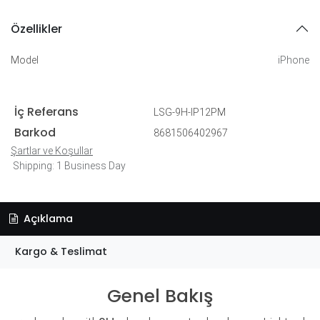
Özellikler
Model
iPhone
İç Referans
LSG-9H-IP12PM
Barkod
8681506402967
Şartlar ve Koşullar
Shipping: 1 Business Day
Açıklama
Kargo & Teslimat
Genel Bakış