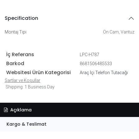
Specification
Montaj Tipi
Ön Cam
,
Vantuz
İç Referans
LPC-H787
Barkod
8681506485533
Websitesi Ürün Kategorisi
Araç İçi Telefon Tutacağı
Şartlar ve Koşullar
Shipping: 1 Business Day
Açıklama
Kargo & Teslimat