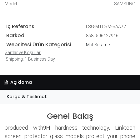
Model
SAMSUNG
İç Referans
LSG-MTCRM-SAA72
Barkod
8681506427946
Websitesi Ürün Kategorisi
Mat Seramik
Şartlar ve Koşullar
Shipping: 1 Business Day
Açıklama
Kargo & Teslimat
Genel Bakış
produced with
9H
hardness technology, Linktech
screen protector glass models protect your phone