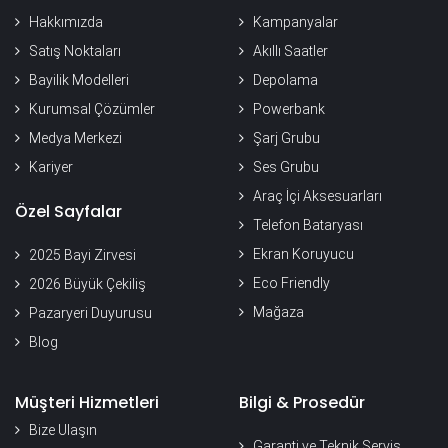
Hakkımızda
Kampanyalar
Satış Noktaları
Akıllı Saatler
Bayilik Modelleri
Depolama
Kurumsal Çözümler
Powerbank
Medya Merkezi
Şarj Grubu
Kariyer
Ses Grubu
Araç İçi Aksesuarları
Özel Sayfalar
Telefon Bataryası
Ekran Koruyucu
2025 Bayi Zirvesi
Eco Friendly
2026 Büyük Çekiliş
Mağaza
Pazaryeri Duyurusu
Blog
Müşteri Hizmetleri
Bilgi & Prosedür
Bize Ulaşın
Garanti ve Teknik Servis