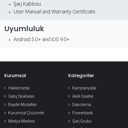
Şarj Kablosu
User Manual and Warranty Certificate
Uyumluluk
Android 5.0+ and iOS 9.0+
Kurumsal
Kategoriler
Hakkımızda
Kampanyalar
Satış Noktaları
Akıllı Saatler
Bayilik Modelleri
Depolama
Kurumsal Çözümler
Powerbank
Medya Merkezi
Şarj Grubu