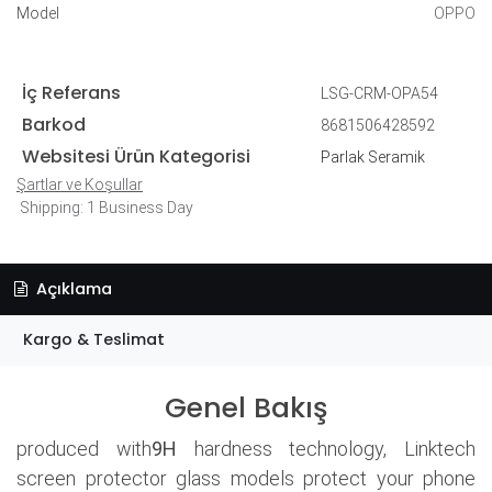
Model
OPPO
İç Referans
LSG-CRM-OPA54
Barkod
8681506428592
Websitesi Ürün Kategorisi
Parlak Seramik
Şartlar ve Koşullar
Shipping: 1 Business Day
Açıklama
Kargo & Teslimat
Genel Bakış
produced with
9H
hardness technology, Linktech
screen protector glass models protect your phone