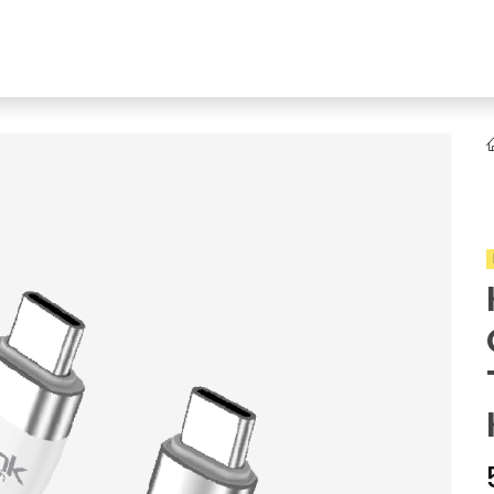
YENI
ar
Online Ürün Fırsatları
Ürün Doğrulama
B2B Bayilik
K