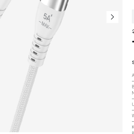
B
N
U
W
K
B