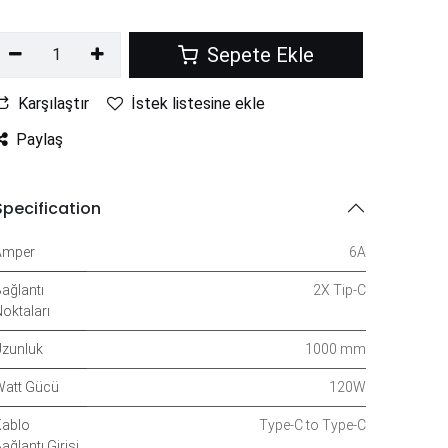
Sepete Ekle
Karşılaştır
İstek listesine ekle
Paylaş
Specification
Amper
6A
ağlantı
2X Tip-C
oktaları
zunluk
1000 mm
att Gücü
120W
ablo
Type-C to Type-C
ağlantı Girişi