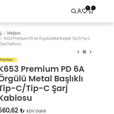
0
0
onsept Mağaza
Bize Ulaşın
Mağaza
K653 Premium PD 6A Örgülü Metal Başlıklı Tip-C/Tip-C
Şarj Kablosu
Premium
K653 Premium PD 6A
Örgülü Metal Başlıklı
Tip-C/Tip-C Şarj
Kablosu
560,62
₺
KDV Dahil