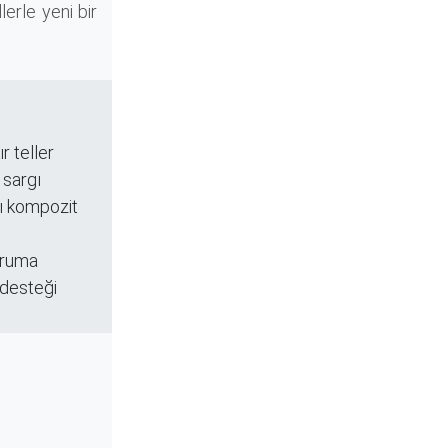
lerle yeni bir
r teller
 sargı
ı kompozit
koruma
desteği