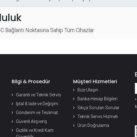
uluk
C Bağlantı Noktasına Sahip Tüm Cihazlar
Bilgi & Prosedür
Müşteri Hizmetleri
Bize Ulaşın
Garanti ve Teknik Servis
Banka Hesap Bilgileri
İptal & İade ve Değişim
k
Sıkça Sorulan Sorular
Gönderim ve Teslimat
Teknik Servis Hizmeti
Güvenli Alışveriş
Ürün Doğrulama
Gizlilik ve Kredi Kartı
Güvenliği