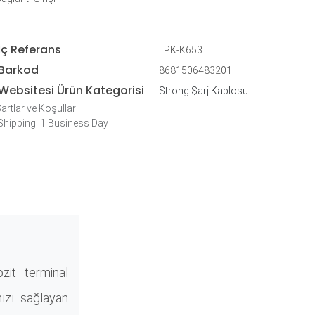
İç Referans
LPK-K653
Barkod
8681506483201
Websitesi Ürün Kategorisi
Strong Şarj Kablosu
artlar ve Koşullar
hipping: 1 Business Day
it terminal
hızı sağlayan