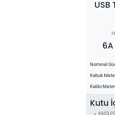
USB 
M
6A
Nominal Güc
Kabuk Mater
​Kablo Mater
Kutu İ
K653 PD 