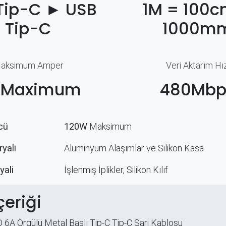
Tip-C ► USB
1M = 100c
Tip-C
1000m
aksimum Amper
Veri Aktarım Hız
 Maximum
480Mbp
ü​
120W
Maksimum
yali
Alüminyum Alaşımlar ve Silikon Kasa
yali
İşlenmiş İplikler, Silikon Kılıf
çeriği
6A Örgülü Metal Başlı Tip-C Tip-C Şarj Kablosu