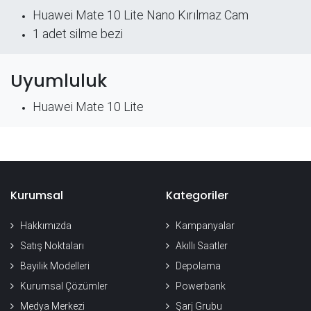
Huawei Mate 10 Lite Nano Kırılmaz Cam
​1 adet silme bezi
Uyumluluk
Huawei Mate 10 Lite
Kurumsal
Kategoriler
Hakkımızda
Kampanyalar
Satış Noktaları
Akıllı Saatler
Bayilik Modelleri
Depolama
Kurumsal Çözümler
Powerbank
Medya Merkezi
Şarj Grubu