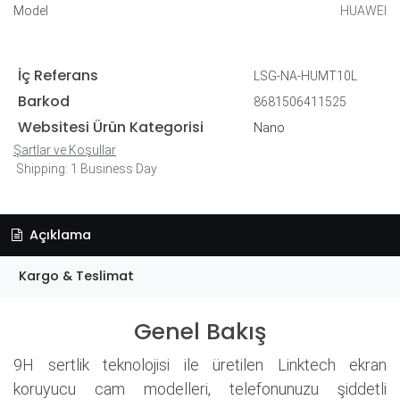
Model
HUAWEI
İç Referans
LSG-NA-HUMT10L
Barkod
8681506411525
Websitesi Ürün Kategorisi
Nano
Şartlar ve Koşullar
Shipping: 1 Business Day
Açıklama
Kargo & Teslimat
Genel Bakış
9H sertlik teknolojisi ile üretilen Linktech ekran
koruyucu cam modelleri, telefonunuzu şiddetli