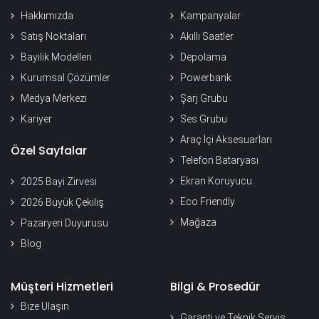
Hakkımızda
Kampanyalar
Satış Noktaları
Akıllı Saatler
Bayilik Modelleri
Depolama
Kurumsal Çözümler
Powerbank
Medya Merkezi
Şarj Grubu
Kariyer
Ses Grubu
Araç İçi Aksesuarları
Özel Sayfalar
Telefon Bataryası
Ekran Koruyucu
2025 Bayi Zirvesi
Eco Friendly
2026 Büyük Çekiliş
Mağaza
Pazaryeri Duyurusu
Blog
Müşteri Hizmetleri
Bilgi & Prosedür
Bize Ulaşın
Garanti ve Teknik Servis