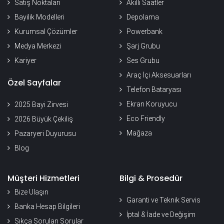
Satış Noktaları
Akıllı Saatler
Bayilik Modelleri
Depolama
Kurumsal Çözümler
Powerbank
Medya Merkezi
Şarj Grubu
Kariyer
Ses Grubu
Araç İçi Aksesuarları
Özel Sayfalar
Telefon Bataryası
Ekran Koruyucu
2025 Bayi Zirvesi
Eco Friendly
2026 Büyük Çekiliş
Mağaza
Pazaryeri Duyurusu
Blog
Müşteri Hizmetleri
Bilgi & Prosedür
Bize Ulaşın
Garanti ve Teknik Servis
Banka Hesap Bilgileri
İptal & İade ve Değişim
Sıkça Sorulan Sorular