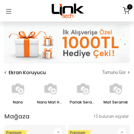
İçereği Atla
0
Ekran Koruyucu
Tümünü Gör
Nano
Nano Mat Hayalet
Parlak Seramik
Mat Seramik
Mağaza
15 bulunan eşyalar.
Premium
Premium