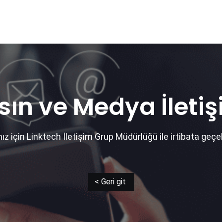
YENI
ar
Online Ürün Fırsatları
Ürün Doğrulama
B2B Bayilik
K
sın ve Medya İletiş
nız için Linktech İletişim Grup Müdürlüğü ile irtibata geçebi
< Geri git