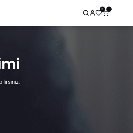
0
0
onsept Mağaza
Bize Ulaşın
imi
lirsiniz.