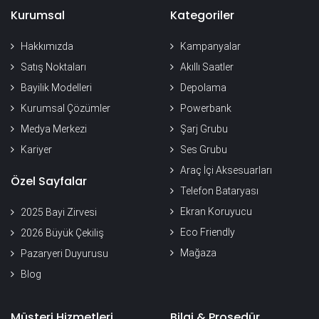
Kurumsal
Kategoriler
Hakkımızda
Kampanyalar
Satış Noktaları
Akıllı Saatler
Bayilik Modelleri
Depolama
Kurumsal Çözümler
Powerbank
Medya Merkezi
Şarj Grubu
Kariyer
Ses Grubu
Araç İçi Aksesuarları
Özel Sayfalar
Telefon Bataryası
Ekran Koruyucu
2025 Bayi Zirvesi
Eco Friendly
2026 Büyük Çekiliş
Mağaza
Pazaryeri Duyurusu
Blog
Müşteri Hizmetleri
Bilgi & Prosedür