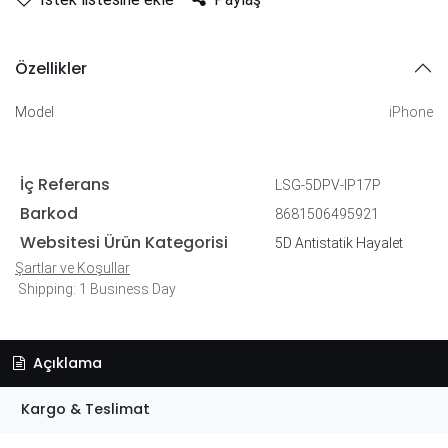
Özellikler
Model
iPhone
İç Referans
LSG-5DPV-IP17P
Barkod
8681506495921
Websitesi Ürün Kategorisi
5D Antistatik Hayalet
Şartlar ve Koşullar
Shipping: 1 Business Day
Açıklama
Kargo & Teslimat