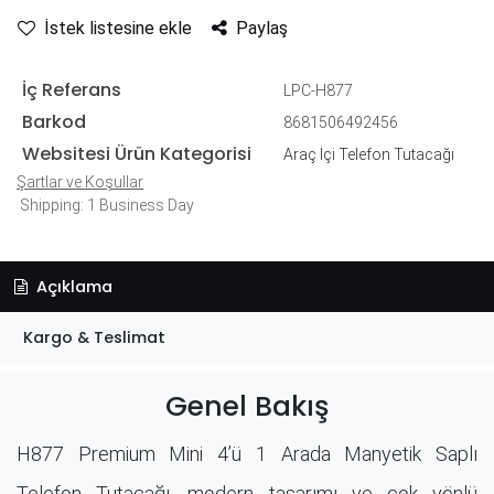
İstek listesine ekle
Paylaş
İç Referans
LPC-H877
Barkod
8681506492456
Websitesi Ürün Kategorisi
Araç İçi Telefon Tutacağı
Şartlar ve Koşullar
Shipping: 1 Business Day
Açıklama
Kargo & Teslimat
Genel Bakış
H877 Premium Mini 4’ü 1 Arada Manyetik Saplı
Telefon Tutacağı, modern tasarımı ve çok yönlü