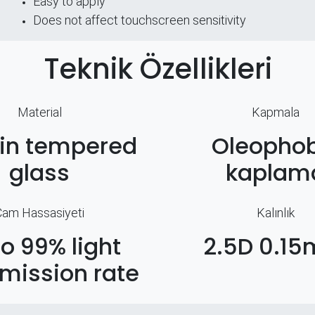
Easy to apply
Does not affect touchscreen sensitivity
Teknik Özellikleri
Material
Kapmala
hin tempered
Oleophob
glass
kaplam
Cam Hassasiyeti
Kalınlık
to 99% light
2.5D 0.1
mission rate