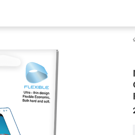
NEW
Online Ürün Fırsatları
Ürün Doğrulama!
Online Bayilik
K