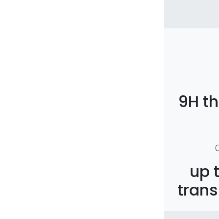
9H t
up 
trans