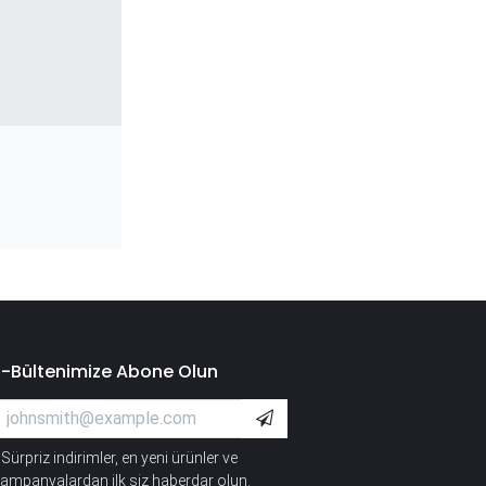
E-Bültenimize Abone Olun
Sürpriz indirimler, en yeni ürünler ve
*
ampanyalardan ilk siz haberdar olun.