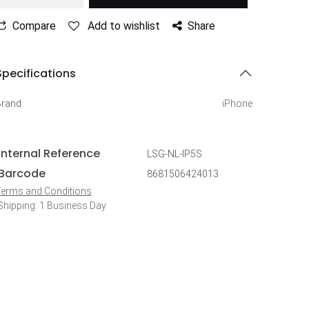
Compare
Add to wishlist
Share
Specifications
Brand
iPhone
Internal Reference
LSG-NL-IP5S
Barcode
8681506424013
erms and Conditions
hipping: 1 Business Day