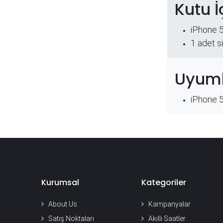
Kutu İ
iPhone 
​1 adet s
Uyuml
iPhone 
Kurumsal
Kategoriler
About Us
Kampanyalar
Satış Noktaları
Akıllı Saatler