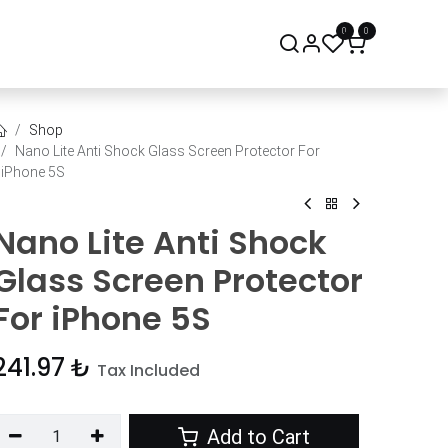
0
0
onsept Mağaza
Bize Ulaşın
Shop
Nano Lite Anti Shock Glass Screen Protector For
iPhone 5S
Nano Lite Anti Shock
Glass Screen Protector
For iPhone 5S
241.97
₺
Tax Included
Add to Cart