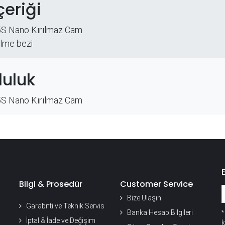
çeriği
5S Nano Kırılmaz Cam
ilme bezi
uluk
5S Nano Kırılmaz Cam
Bilgi & Prosedür
Customer Service
Bize Ulaşın
Garabnti ve Teknik Servis
Banka Hesap Bilgileri
İptal & İade ve Değişim
k