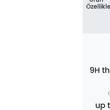
Özellikle
9H t
up 