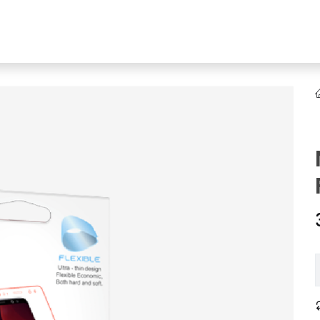
NEW
Online Ürün Fırsatları
Ürün Doğrulama!
Online Bayilik
K