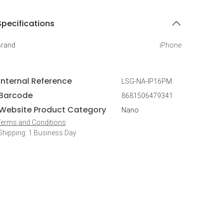
Specifications
Brand
iPhone
Internal Reference
LSG-NA-IP16PM
Barcode
8681506479341
Website Product Category
Nano
erms and Conditions
hipping: 1 Business Day