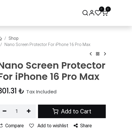
0
0
onsept Mağaza
Bize Ulaşın
Shop
Nano Screen Protector For iPhone 16 Pro Max
Nano Screen Protector
For iPhone 16 Pro Max
301.31
₺
Tax Included
Add to Cart
Compare
Add to wishlist
Share