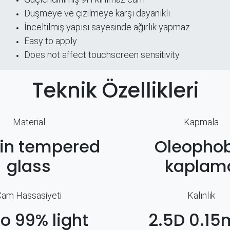
ri
Düşmeye ve çizilmeye karşı dayanıklı
İnceltilmiş yapısı sayesinde ağırlık yapmaz
Easy to apply
Does not affect touchscreen sensitivity
Teknik Özellikleri
Material
Kapmala
hin tempered
Oleophob
glass
kaplam
Cam Hassasiyeti
Kalınlık
to 99% light
2.5D 0.1