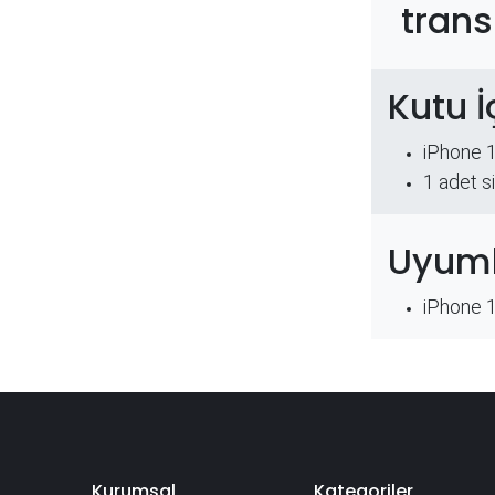
trans
Kutu İ
iPhone 
​1 adet s
Uyuml
iPhone 
Kurumsal
Kategoriler