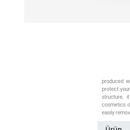
produced wi
protect your
structure, 
cosmetics o
easily remove
Ürün