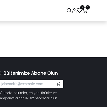
0
0
onsept Mağaza
Bize Ulaşın
E-Bültenimize Abone Olun
Sürpriz indirimler, en yeni ürünler ve
*
ampanyalardan ilk siz haberdar olun.