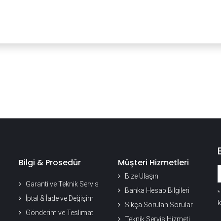
YENI
ar
Online Ürün Fırsatları
Ürün Doğrulama
B2B Bayilik
K
Bilgi & Prosedür
Müşteri Hizmetleri
Bize Ulaşın
Garanti ve Teknik Servis
Banka Hesap Bilgileri
İptal & İade ve Değişim
k
Sıkça Sorulan Sorular
Gönderim ve Teslimat
Teknik Servis Hizmeti