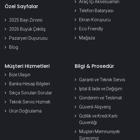
Araç İçi Aksesuarları
Özel Sayfalar
Telefon Bataryası
Ekran Koruyucu
2025 Bayi Zirvesi
Eco Friendly
2026 Büyük Çekiliş
Mağaza
Pazaryeri Duyurusu
Blog
Müşteri Hizmetleri
Bilgi & Prosedür
Bize Ulaşın
Garanti ve Teknik Servis
Banka Hesap Bilgileri
İptal & İade ve Değişim
Sıkça Sorulan Sorular
Gönderim ve Teslimat
Teknik Servis Hizmeti
Güvenli Alışveriş
Ürün Doğrulama
Gizlilik ve Kredi Kartı
Güvenliği
Müşteri Memnuniyeti
Sürecimiz