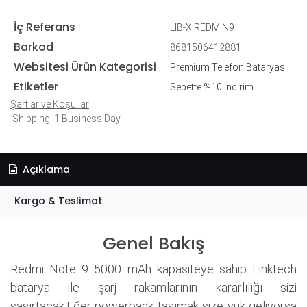
İç Referans
LIB-XIREDMIN9
Barkod
8681506412881
Websitesi Ürün Kategorisi
Premium Telefon Bataryası
Etiketler
Sepette %10 İndirim
Şartlar ve Koşullar
Shipping: 1 Business Day
Açıklama
Kargo & Teslimat
Genel Bakış
Redmi Note 9 5000 mAh kapasiteye sahip Linktech
batarya ile şarj rakamlarının kararlılığı sizi
şaşırtacak.Eğer powerbank taşımak size yük geliyorsa