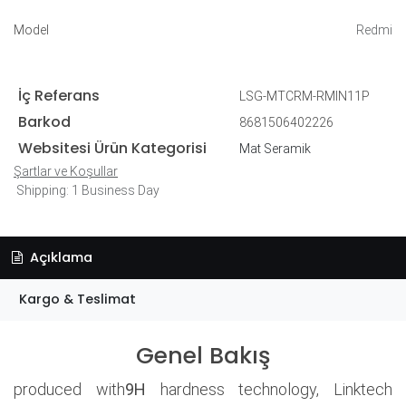
Model
Redmi
İç Referans
LSG-MTCRM-RMIN11P
Barkod
8681506402226
Websitesi Ürün Kategorisi
Mat Seramik
Şartlar ve Koşullar
Shipping: 1 Business Day
Açıklama
Kargo & Teslimat
Genel Bakış
produced with
9H
hardness technology, Linktech