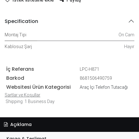
Specification
Montaj Tipi
Ön Cam
Kablosuz Şarj
Hayır
İç Referans
LPC-H871
Barkod
8681506490759
Websitesi Ürün Kategorisi
Araç İçi Telefon Tutacağı
Şartlar ve Koşullar
Shipping: 1 Business Day
Açıklama
Kargo & Teslimat