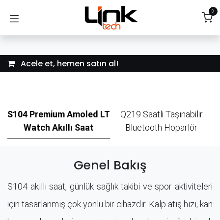
İçereği Atla
0
Acele et, hemen satın al!
S104 Premium Amoled LT
Q219 Saatli Taşınabilir
Watch Akıllı Saat
Bluetooth Hoparlör
Genel Bakış
S104 akıllı saat, günlük sağlık takibi ve spor aktiviteleri
için tasarlanmış çok yönlü bir cihazdır. Kalp atış hızı, kan