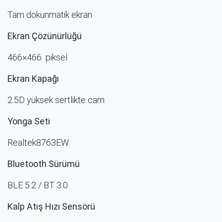
Tam dokunmatik ekran
Ekran Çözünürlüğü​
466×466 piksel
Ekran Kapağı
2.5D yüksek sertlikte cam
Yonga Seti
Realtek8763EW
Bluetooth Sürümü
BLE 5.2 / BT 3.0
Kalp Atış Hızı Sensörü