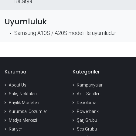
Batarya
Uyumluluk
Samsung A10S / A20S modeli ile uyumludur
Kurumsal
Kategoriler
About Us
Kampanyalar
Satış Noktaları
Akıllı Saatler
Bayilik Modelleri
Depolama
Kurumsal Çözümler
Powerbank
Medya Merkezi
Şarj Grubu
Kariyer
Ses Grubu