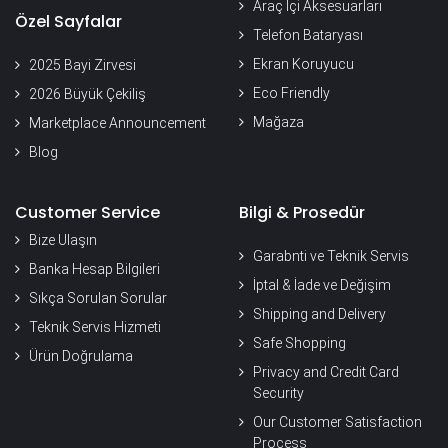
Araç İçi Aksesuarları
Özel Sayfalar
Telefon Bataryası
Ekran Koruyucu
2025 Bayi Zirvesi
Eco Friendly
2026 Büyük Çekiliş
Mağaza
Marketplace Announcement
Blog
Customer Service
Bilgi & Prosedür
Bize Ulaşın
Garabnti ve Teknik Servis
Banka Hesap Bilgileri
İptal & İade ve Değişim
Sıkça Sorulan Sorular
Shipping and Delivery
Teknik Servis Hizmeti
Safe Shopping
Ürün Doğrulama
Privacy and Credit Card
Security
Our Customer Satisfaction
Process